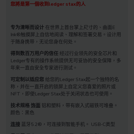
您將是第一個收到ledger stax的人
专为清晰而设计
在世界上首台掌上尺寸的、曲面E
Ink®触摸屏上自信地阅读、理解和签署交易。设计用
于随身携带，无论您身在何处。
得到数百万用户的信任
经过行业领先的安全芯片和
Ledger专有的操作系统提供无可妥协的安全保障，多
年来一直由安全专家进行测试。
可定制以适应您
给您的Ledger Stax起一个独特的名
称，并在一直开启的锁屏上自定义您喜爱的照片或
NFT，即使Ledger Stax处于关闭状态也可使用。
技术规格
饰面
铝和塑料，带有嵌入式磁铁可堆叠。
颜色：黑色
连接
蓝牙5.2®，可连接到智能手机。 USB-C类型