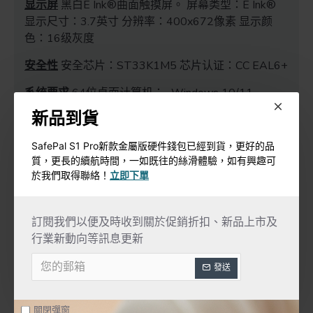
显示屏
黑白E Ink®曲面触摸屏。 屏幕类型：E Ink®
显示尺寸：3.7英寸 分辨率：400x672像素 显示颜
色：16级灰度
安全性
安全芯片：ST33K1M5 芯片认证：CC EAL6+
系统要求
64位桌面计算机：- Windows 10/11 -
macOS Big Sur / Monterey / Ventura - Ubuntu LTS
新品到貨
20.04 / 22.04（均不支持ARM处理器）与智能手机兼
容（iOS 14+或Android 10+）。 不兼容
SafePal S1 Pro新款金屬版硬件錢包已經到貨，更好的品
Chromebook。 不适用于挖矿。
質，更長的續航時間，一如既往的絲滑體驗，如有興趣可
於我們取得聯絡！
立即下單
数字资产支持
在Ledger Live应用程序上支持500多种
不同的加密货币和代币。 在Ledger Live应用程序上支
持以太坊和Polygon NFT。 使用第三方钱包时，支持
訂閱我們以便及時收到關於促銷折扣、新品上市及
超过5000种加密货币、代币和NFT。
行業新動向等訊息更新
尺寸和重量
信用卡大小。 尺寸：85mm x 54mm x
發送
6mm 重量：45.2克
包装盒内含
1个Ledger Stax 1根USB-C到USB-C电缆
關閉彈窗