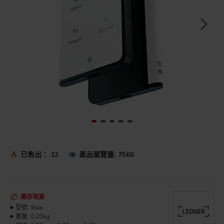
已售出： 13
產品瀏覽量: 7566
庫存現貨
型號:
Stax
重量:
0.20kg