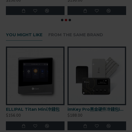
$258.00
$198.00
$
YOU MIGHT LIKE
FROM THE SAME BRAND
ELLIPAL Titan Mini冷錢包
imKey Pro黑金硬件冷錢包imToken出品
$156.00
$188.00
$