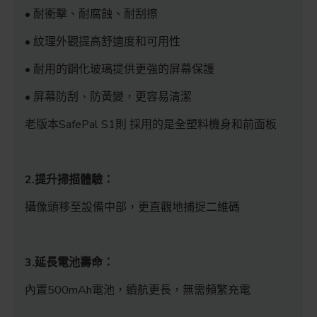
• 耐衝擊、耐腐蝕、耐刮擦
• 紋理外觀提高舒適度和可用性
• 耐用的鋼化玻璃提供更強的屏幕保護
• 屏幕防刮、防黃變，更容易清潔
老版本SafePal S1則 採用的是全塑料機身和前面板
2.提升掃描體驗：
攝像頭移至設備中部，更直觀地捕捉二維碼
3.延長電池壽命：
內置500mAh電池，續航更長，無需頻繁充電