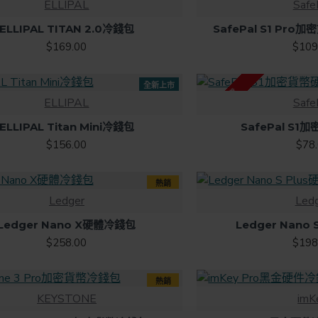
ELLIPAL
Safe
ELLIPAL TITAN 2.0冷錢包
SafePal S1 Pr
$169.00
$109
全新上市
庫存現貨
ELLIPAL
Safe
ELLIPAL Titan Mini冷錢包
SafePal S
$156.00
$78
熱銷
Ledger
Led
Ledger Nano X硬體冷錢包
Ledger Nano
$258.00
$198
熱銷
KEYSTONE
imK