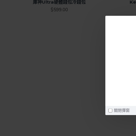
庫神Ultra硬體錢包冷錢包
K
$599.00
關閉彈窗