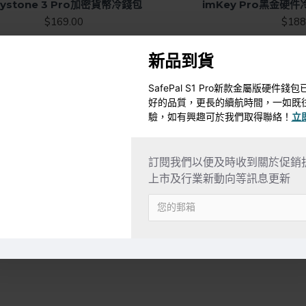
eystone 3 Pro加密貨幣冷錢包
imKey Pro黑金硬件
$169.00
$188
新品到貨
SafePal S1 Pro新款金屬版硬件
好的品質，更長的續航時間，一如既
驗，如有興趣可於我們取得聯絡！
立
訂閱我們以便及時收到關於促銷
上市及行業新動向等訊息更新