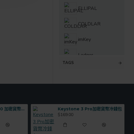
SafePal
ELLIPAL
Trezor Cold
COLDLAR
Wallet
imKey
Ledger
TAGS
Trezor
KEYSTONE
ELLIPAL TITAN 2.0 加密貨幣硬體錢包
Keystone 3 Pro加密貨幣冷錢包
$169.00